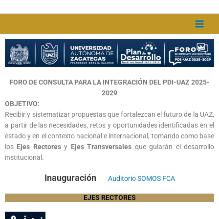
Ir
al
contenido
FORO DE CONSULTA PARA LA INTEGRACIÓN DEL PDI-UAZ 2025-
2029
OBJETIVO:
Recibir y sistematizar propuestas que fortalezcan el futuro de la UAZ,
a partir de las necesidades, retos y oportunidades identificadas en el
estado y en el contexto nacional e internacional, tomando como base
los
Ejes Rectores
y
Ejes Transversales
que guiarán el desarrollo
institucional.
Inauguración
Auditorio SOMOS FCA
EJES RECTORES